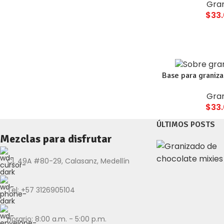
Gra
$
33
Base para graniza
Gra
$
33
ÚLTIMOS POSTS
Mezclas para disfrutar
Cl. 49A #80-29, Calasanz, Medellín
Tel: +57 3126905104
Horario: 8:00 a.m. - 5:00 p.m.