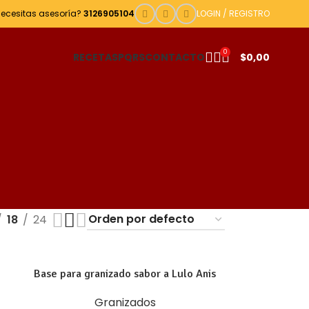
Necesitas asesoría?
3126905104
LOGIN / REGISTRO
0
RECETAS
PQRS
CONTACTO
$
0,00
18
24
Base para granizado sabor a Lulo Anis
Granizados