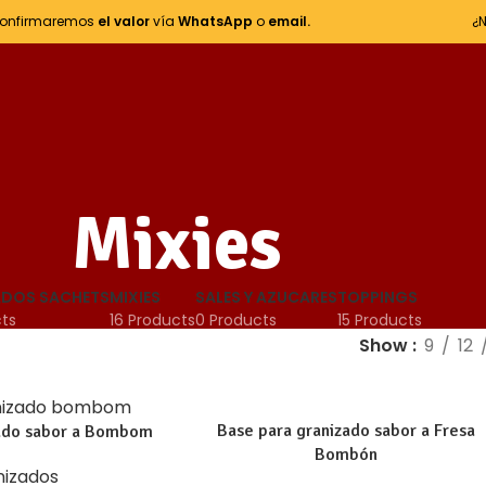
onfirmaremos
el valor
vía
WhatsApp
o
email.
¿
Mixies
ADOS SACHETS
MIXIES
SALES Y AZUCARES
TOPPINGS
cts
16 Products
0 Products
15 Products
Show
9
12
Base para granizado sabor a Fresa
zado sabor a Bombom
Bombón
nizados