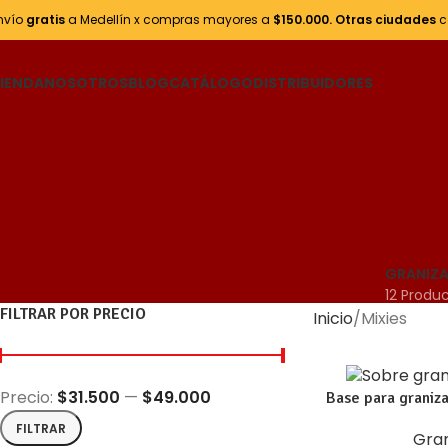
nvío
gratis
a Medellín x compras mayores a
$150.000.
Otras ciudades
c
IENDA
NOSOTROS
BLOG
CATÁLOGO
DISTRIBUIDORES
GRANIZ
12 Produ
FILTRAR POR PRECIO
Inicio
Mixies
Precio:
$31.500
—
$49.000
Base para grani
FILTRAR
Gra