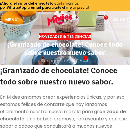
¡Ahora el valor del envío
te lo confirmamos
por
WhatsApp
o
email
para darte el mejor precio!
0
MENU
$
0,00
NOVEDADES & TENDENCIAS
¡Granizado de chocolate! Conoce todo
sobre nuestro nuevo sabor.
0
On agosto 8, 2025
¡Granizado de chocolate! Conoce
todo sobre nuestro nuevo sabor.
En Mixies amamos crear experiencias únicas, y por eso
estamos felices de contarte que hoy lanzamos
oficialmente nuestra nueva mezcla para
granizado de
chocolate
. Una bebida cremosa, refrescante y con ese
sabor a cacao que conquistará a muchos nuevos