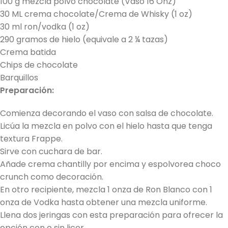
100 g mezcla polvo chocolate (Vaso 16 Onz)
30 ML crema chocolate/Crema de Whisky (1 oz)
30 ml ron/vodka (1 oz)
290 gramos de hielo (equivale a 2 ¼ tazas)
Crema batida
Chips de chocolate
Barquillos
Preparación:
Comienza decorando el vaso con
salsa de chocolate.
Licúa la mezcla en polvo con el hielo hasta que tenga
textura Frappe.
Sirve con cuchara de bar.
Añade crema chantilly por encima y
espolvorea choco
crunch como decoración.
En otro recipiente, mezcla 1 onza de Ron Blanco con 1
onza de Vodka hasta obtener una mezcla uniforme.
Llena dos jeringas con esta preparación para ofrecer la
opción con o sin licor.