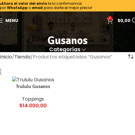
¡Ahora el valor del envío
te lo confirmamos
por
WhatsApp
o
email
para darte el mejor precio!
0
MENU
$
0,00
Gusanos
Categorías
Inicio
Tienda
Productos etiquetados “Gusanos”
Trululu Gusanos
Toppings
$
14.000,00