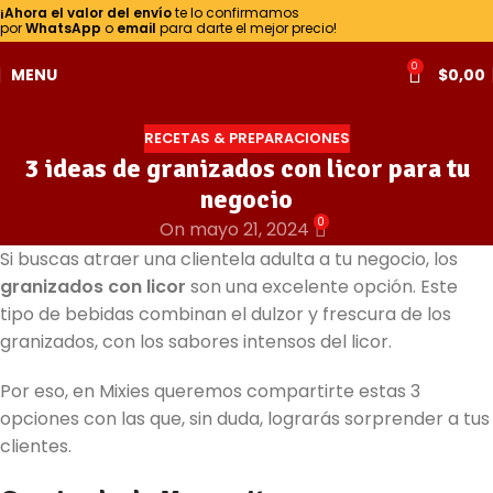
¡Ahora el valor del envío
te lo confirmamos
por
WhatsApp
o
email
para darte el mejor precio!
0
MENU
$
0,00
RECETAS & PREPARACIONES
3 ideas de granizados con licor para tu
negocio
0
On mayo 21, 2024
Si buscas atraer una clientela adulta a tu negocio, los
granizados con licor
son una excelente opción. Este
tipo de bebidas combinan el dulzor y frescura de los
granizados, con los sabores intensos del licor.
Por eso, en Mixies queremos compartirte estas 3
opciones con las que, sin duda, lograrás sorprender a tus
clientes.