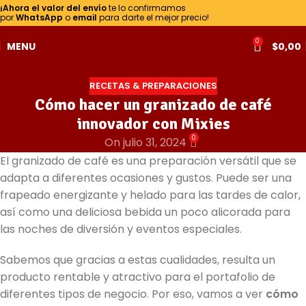
¡Ahora el valor del envío
te lo confirmamos
por
WhatsApp
o
email
para darte el mejor precio!
0
MENU
$
0,00
RECETAS & PREPARACIONES
Cómo hacer un granizado de café
innovador con Mixies
0
On julio 31, 2024
El granizado de café es una preparación versátil que se
adapta a diferentes ocasiones y gustos. Puede ser una
frapeado energizante y helado para las tardes de calor,
así como una deliciosa bebida un poco alicorada para
las noches de diversión y eventos especiales.
Sabemos que gracias a estas cualidades, resulta un
producto rentable y atractivo para el portafolio de
diferentes tipos de negocio. Por eso, vamos a ver
cómo