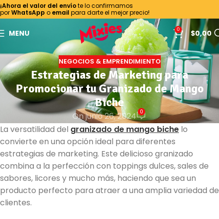
¡Ahora el valor del envío
te lo confirmamos
por
WhatsApp
o
email
para darte el mejor precio!
0
MENU
$
0,00
NEGOCIOS & EMPRENDIMIENTO
Estrategias de Marketing para
Promocionar tu Granizado de Mango
Biche
0
On junio 26, 2024
La versatilidad del
granizado de mango biche
lo
convierte en una opción ideal para diferentes
estrategias de marketing. Este delicioso granizado
combina a la perfección con toppings dulces, sales de
sabores, licores y mucho más, haciendo que sea un
producto perfecto para atraer a una amplia variedad de
clientes.