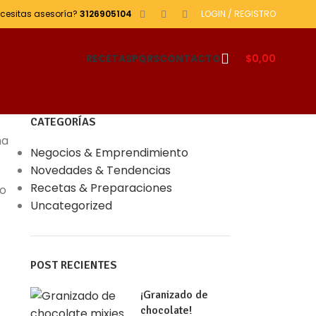
cesitas asesoría?
3126905104
LOGIN / REGISTRO
RECETAS
PQRS
CONTACTO
$
0,00
CATEGORÍAS
na
Negocios & Emprendimiento
Novedades & Tendencias
Recetas & Preparaciones
 o
Uncategorized
POST RECIENTES
¡Granizado de
chocolate!