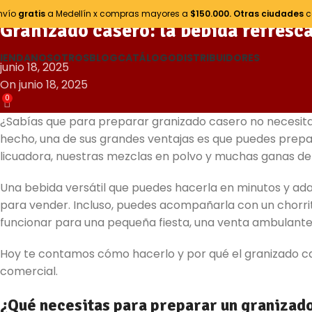
Negocios & Emprendimiento
nvío
gratis
a Medellín x compras mayores a
$150.000.
Otras ciudades
c
Granizado casero: la bebida refresc
IENDA
NOSOTROS
BLOG
CATÁLOGO
DISTRIBUIDORES
junio 18, 2025
On junio 18, 2025
0
¿Sabías que para preparar granizado casero no necesita
hecho, una de sus grandes ventajas es que puedes prepara
licuadora, nuestras mezclas en polvo y muchas ganas de
Una bebida versátil que puedes hacerla en minutos y adap
para vender. Incluso, puedes acompañarla con un chorrito
funcionar para una pequeña fiesta, una venta ambulante
Hoy te contamos cómo hacerlo y por qué el granizado ca
comercial.
¿Qué necesitas para preparar un granizado