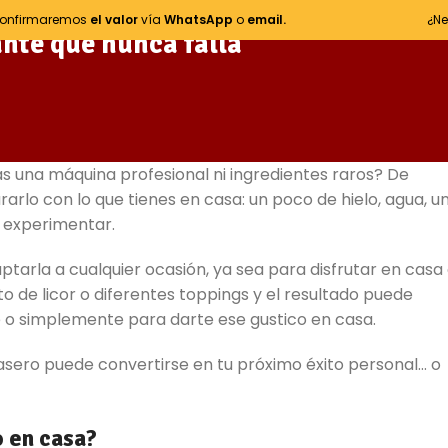
onfirmaremos
el valor
vía
WhatsApp
o
email.
¿Ne
ante que nunca falla
s una máquina profesional ni ingredientes raros? De
rlo con lo que tienes en casa: un poco de hielo, agua, u
 experimentar.
tarla a cualquier ocasión, ya sea para disfrutar en casa
 de licor o diferentes toppings y el resultado puede
 o simplemente para darte ese gustico en casa.
sero puede convertirse en tu próximo éxito personal… o
 en casa?