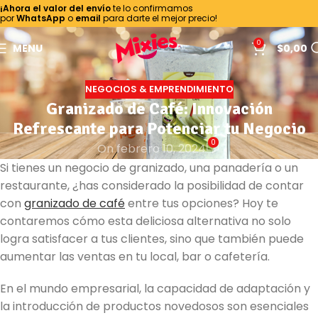
¡Ahora el valor del envío
te lo confirmamos
por
WhatsApp
o
email
para darte el mejor precio!
0
MENU
$
0,00
NEGOCIOS & EMPRENDIMIENTO
Granizado de Café: Innovación
Refrescante para Potenciar tu Negocio
0
On febrero 10, 2024
Si tienes un negocio de granizado, una panadería o un
restaurante, ¿has considerado la posibilidad de contar
con
granizado de café
entre tus opciones? Hoy te
contaremos cómo esta deliciosa alternativa no solo
logra satisfacer a tus clientes, sino que también puede
aumentar las ventas en tu local, bar o cafetería.
En el mundo empresarial, la capacidad de adaptación y
la introducción de productos novedosos son esenciales