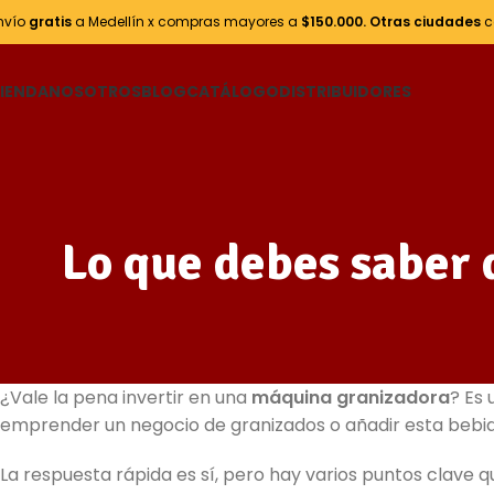
nvío
gratis
a Medellín x compras mayores a
$150.000.
Otras ciudades
c
IENDA
NOSOTROS
BLOG
CATÁLOGO
DISTRIBUIDORES
Lo que debes saber 
¿Vale la pena invertir en una
máquina granizadora
? Es 
emprender un negocio de granizados o añadir esta bebid
La respuesta rápida es sí, pero hay varios puntos clave 