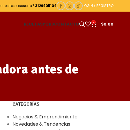
Necesitas asesoría?
3126905104
LOGIN / REGISTRO
0
RECETAS
PQRS
CONTACTO
$
0,00
adora antes de
CATEGORÍAS
Negocios & Emprendimiento
Novedades & Tendencias