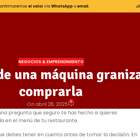
onfirmaremos
el valor
vía
WhatsApp
o
email.
¿
NEGOCIOS & EMPRENDIMIENTO
de una máquina graniz
comprarla
0
On abril 28, 2025
una pregunta que seguro te has hecho si quieres
a en el menú de tu restaurante.
que debes tener en cuenta antes de tomar la decisión. En