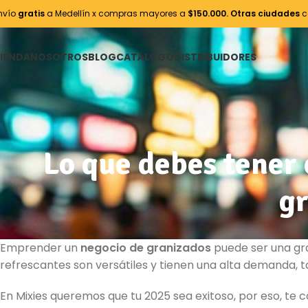
nvío
gratis
a Medellín x compras mayores a
$150.000.
Otras ciudades
c
IENDA
NOSOTROS
BLOG
CATÁLOGO
DISTRIBUIDORES
Lo que debes tener
gr
Emprender un
negocio de granizados
puede ser una gra
refrescantes son versátiles y tienen una alta demanda,
En Mixies queremos que tu 2025 sea exitoso, por eso, t