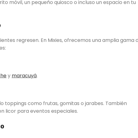
rito móvil, un pequeño quiosco o incluso un espacio en tu
o
clientes regresen. En Mixies, ofrecemos una amplia gama 
es:
che
y
maracuyá
.
o toppings como frutas, gomitas o jarabes. También
 licor para eventos especiales.
io