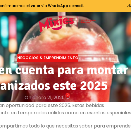
onfirmaremos
el valor
vía
WhatsApp
o
email.
¿
NEGOCIOS & EMPRENDIMIENTO
 en cuenta para montar 
anizados este 2025
0
On enero 21, 2025
n oportunidad para este 2025. Estas bebidas
 tanto en temporadas cálidas como en eventos especiales
e compartimos todo lo que necesitas saber para emprende