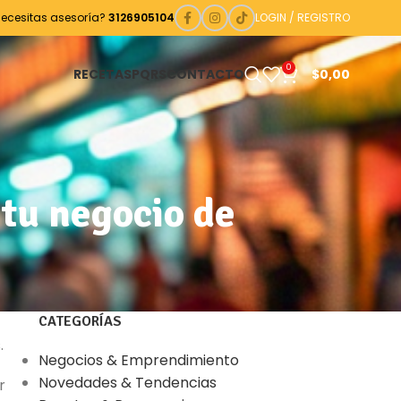
Necesitas asesoría?
3126905104
LOGIN / REGISTRO
0
RECETAS
PQRS
CONTACTO
$
0,00
tu negocio de
CATEGORÍAS
.
Negocios & Emprendimiento
Novedades & Tendencias
r