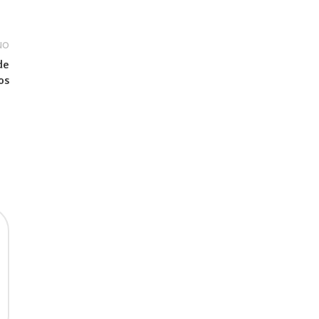
uo
de
os