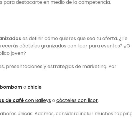
as para destacarte en medio de la competencia.
anizados
es definir cómo quieres que sea tu oferta. ¿Te
frecerás cócteles granizados con licor para eventos? ¿O
blico joven?
res, presentaciones y estrategias de marketing. Por
bombom
o
chicle
.
os de café
con Baileys
o
cócteles con licor
.
sabores únicas. Además, considera incluir muchos toppin