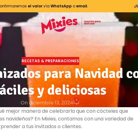
onfirmaremos
el valor
vía
WhatsApp
o
email.
¿
RECETAS & PREPARACIONES
nizados para Navidad co
áciles y deliciosas
0
On diciembre 13, 2024
 qué mejor manera de celebrarla que con cócteles que
s navideños? En Mixies, contamos con una variedad de
render a tus invitados o clientes.