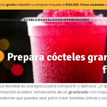
nvío
gratis
a Medellín x compras mayores a
$150.000.
Otras ciudades
c
IENDA
NOSOTROS
BLOG
CATÁLOGO
DISTRIBUIDORES
Prepara cócteles gra
f
La Navidad es una época para compartir y disfrutar. ¿Y
mezclan el sabor refrescante de un
granizado
con toque
sabores que puedes usar para crear bebidas únicas y sorp