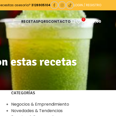
Necesitas asesoría?
3126905104
LOGIN / REGISTRO
0
RECETAS
PQRS
CONTACTO
$
0,00
n estas recetas
CATEGORÍAS
Negocios & Emprendimiento
Novedades & Tendencias