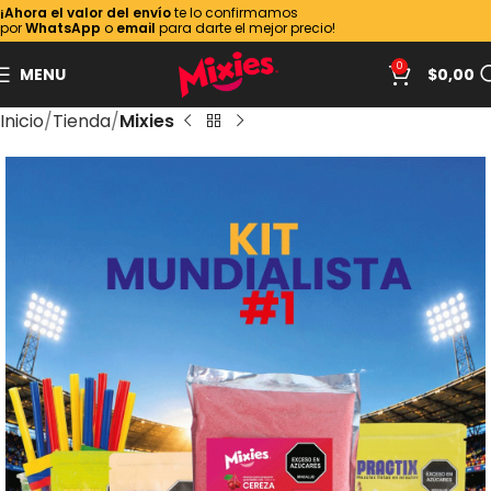
¡Ahora el valor del envío
te lo confirmamos
por
WhatsApp
o
email
para darte el mejor precio!
0
MENU
$
0,00
Inicio
Tienda
Mixies