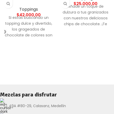
$
25.000,00
Añade un toque de
Toppings
dulzura a tus granizados
$
42.000,00
Si estás buscando un
con nuestros deliciosos
topping dulce y divertido,
chips de chocolate. ¡Te
los grageados de
garantizamos que tus
chocolate de colores son
preparaciones quedarán
la elección perfecta.
irresistibles!
¡Disfruta de estos
deliciosos chocolates y
haz que tus clientes vivan
dulces momentos!
Mezclas para disfrutar
Cl. 49A #80-29, Calasanz, Medellín