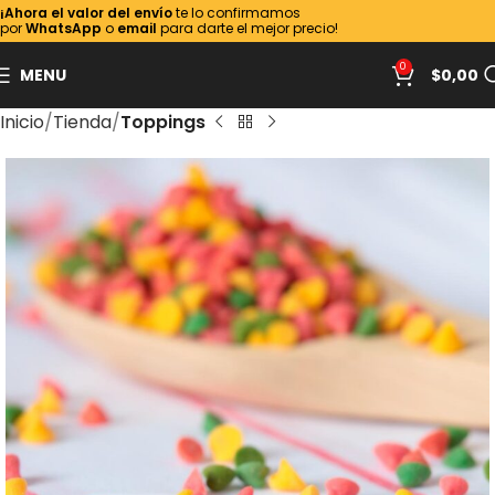
¡Ahora el valor del envío
te lo confirmamos
por
WhatsApp
o
email
para darte el mejor precio!
0
MENU
$
0,00
Inicio
Tienda
Toppings