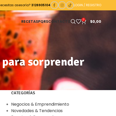
Necesitas asesoría?
3126905104
LOGIN / REGISTRO
0
RECETAS
PQRS
CONTACTO
$
0,00
 para sorprender
CATEGORÍAS
Negocios & Emprendimiento
Novedades & Tendencias