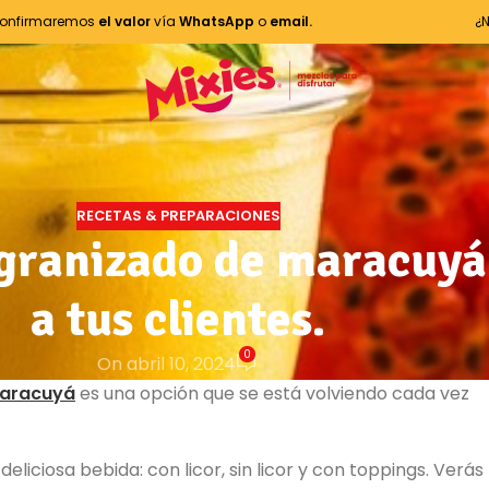
onfirmaremos
el valor
vía
WhatsApp
o
email.
¿
RECETAS & PREPARACIONES
 granizado de maracuyá
a tus clientes.
0
On abril 10, 2024
maracuyá
es una opción que se está volviendo cada vez
eliciosa bebida: con licor, sin licor y con toppings. Verás