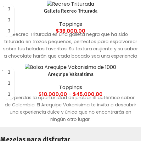
SOLD
Galleta Recreo Triturada
OUT
Toppings
$
38.000,00
Recreo Triturada es una galleta negra que ha sido
triturada en trozos pequeños, perfectos para espolvorear
sobre tus helados favoritos. Su textura crujiente y su sabor
a chocolate harán que cada bocado sea una experiencia
única.
1000 GRAMS
Arequipe Vakanisima
4000 GRAMS
Toppings
$
10.000,00
–
$
45.000,00
No pierdas la oportunidad de probar el auténtico sabor
de Colombia. El Arequipe Vakanisima te invita a descubrir
una experiencia dulce y única que no encontrarás en
ningún otro lugar.
Mezclas para disfrutar